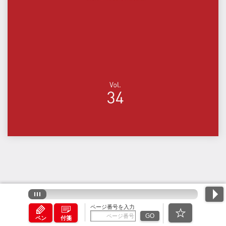
ページ番号を入力
GO
ペン
付箋