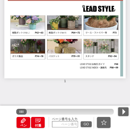
1
ページ番号を入力
GO
ペン
付箋