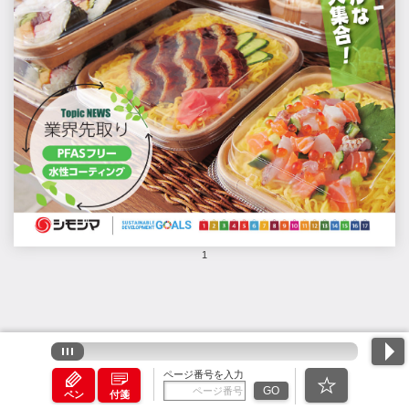
1
ページ番号を入力
GO
ペン
付箋