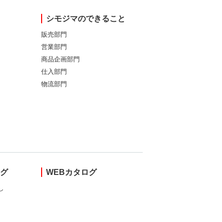
シモジマのできること
販売部門
営業部門
商品企画部門
仕入部門
物流部門
ング
WEBカタログ
し