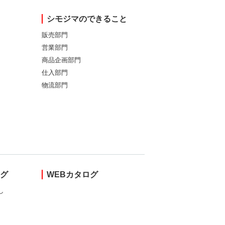
シモジマのできること
販売部門
営業部門
商品企画部門
仕入部門
物流部門
ング
WEBカタログ
し