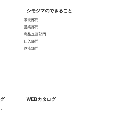
シモジマのできること
販売部門
営業部門
商品企画部門
仕入部門
物流部門
ング
WEBカタログ
し