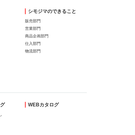
シモジマのできること
販売部門
営業部門
商品企画部門
仕入部門
物流部門
ング
WEBカタログ
し