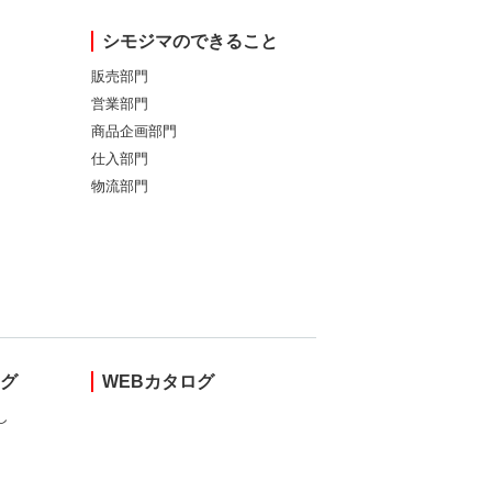
シモジマのできること
販売部門
営業部門
商品企画部門
仕入部門
物流部門
ング
WEBカタログ
し