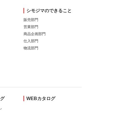
シモジマのできること
販売部門
営業部門
商品企画部門
仕入部門
物流部門
ング
WEBカタログ
し