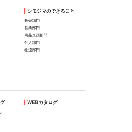
シモジマのできること
販売部門
営業部門
商品企画部門
仕入部門
物流部門
ング
WEBカタログ
し