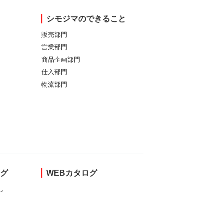
シモジマのできること
販売部門
営業部門
商品企画部門
仕入部門
物流部門
ング
WEBカタログ
し