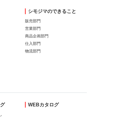
シモジマのできること
販売部門
営業部門
商品企画部門
仕入部門
物流部門
ング
WEBカタログ
し