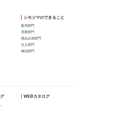
シモジマのできること
販売部門
営業部門
商品企画部門
仕入部門
物流部門
ング
WEBカタログ
し