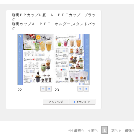
透明ＰＰカップＵ底、Ａ－ＰＥＴカップ ブラッ
ク
透明カップＡ－ＰＥＴ、ホルダー,スタンドパッ
ク
22
23
1