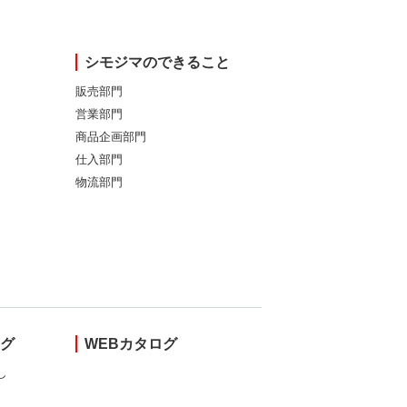
シモジマのできること
販売部門
営業部門
商品企画部門
仕入部門
物流部門
ング
WEBカタログ
し