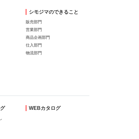
シモジマのできること
販売部門
営業部門
商品企画部門
仕入部門
物流部門
ング
WEBカタログ
し