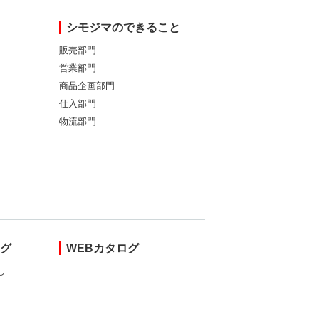
シモジマのできること
販売部門
営業部門
商品企画部門
仕入部門
物流部門
ング
WEBカタログ
し