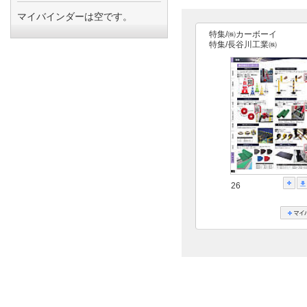
マイバインダーは空です。
特集/㈱カーボーイ
特集/長谷川工業㈱
26